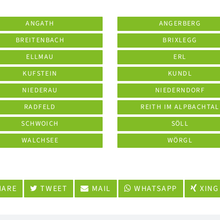
ANGATH
ANGERBERG
BREITENBACH
BRIXLEGG
ELLMAU
ERL
KUFSTEIN
KUNDL
NIEDERAU
NIEDERNDORF
RADFELD
REITH IM ALPBACHTAL
SCHWOICH
SÖLL
WALCHSEE
WÖRGL
ARE
TWEET
MAIL
WHATSAPP
XING