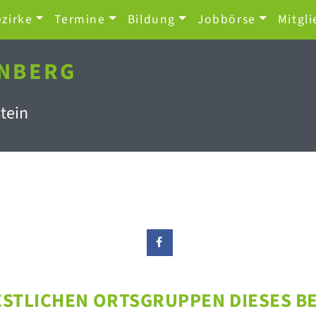
zirke
Termine
Bildung
Jobbörse
Mitgli
NBERG
tein
ESTLICHEN ORTSGRUPPEN DIESES B