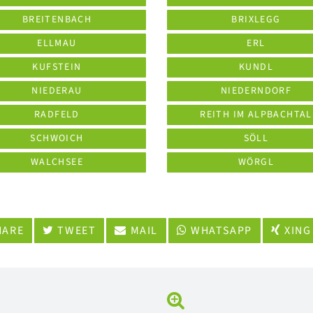
BREITENBACH
BRIXLEGG
ELLMAU
ERL
KUFSTEIN
KUNDL
NIEDERAU
NIEDERNDORF
RADFELD
REITH IM ALPBACHTAL
SCHWOICH
SÖLL
WALCHSEE
WÖRGL
ARE
TWEET
MAIL
WHATSAPP
XING