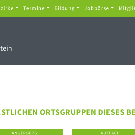
zirke
Termine
Bildung
Jobbörse
Mitgli
tein
ESTLICHEN ORTSGRUPPEN DIESES B
ANGERBERG
AUFFACH