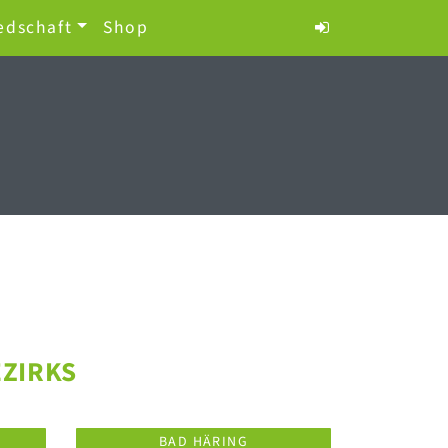
edschaft
Shop
EZIRKS
BAD HÄRING