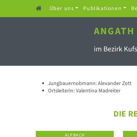
Über uns
Publikationen
Be
ANGATH
im Bezirk Kufs
Jungbauernobmann: Alexander Zott
Ortsleiterin: Valentina Madreiter
DIE R
ALPBACH