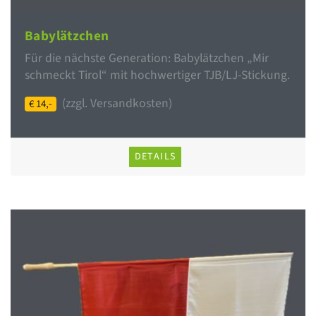
Babylätzchen
Für die nächste Generation: Babylätzchen „Mir
schmeckt Tirol“ mit hochwertiger TJB/LJ-Stickung.
(zzgl. Versandkosten)
€ 14,-
DETAILS