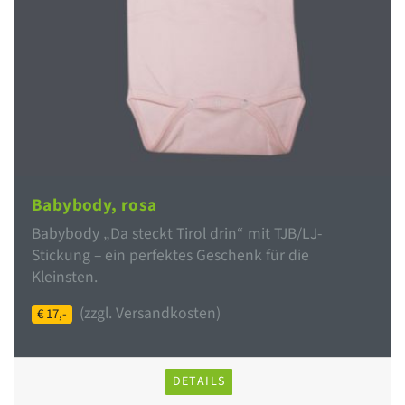
Babybody, rosa
Babybody „Da steckt Tirol drin“ mit TJB/LJ-
Stickung – ein perfektes Geschenk für die
Kleinsten.
(zzgl. Versandkosten)
€ 17,-
DETAILS