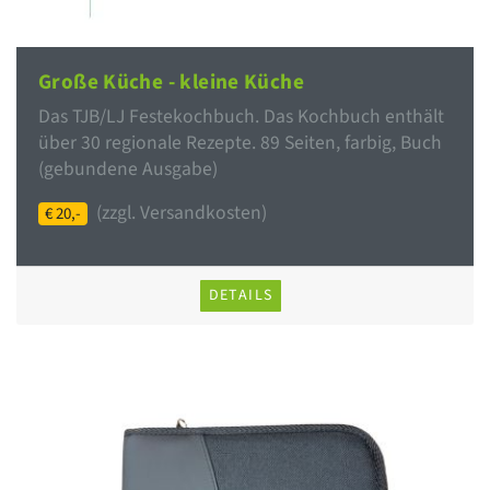
Große Küche - kleine Küche
Das TJB/LJ Festekochbuch. Das Kochbuch enthält
über 30 regionale Rezepte. 89 Seiten, farbig, Buch
(gebundene Ausgabe)
(zzgl. Versandkosten)
€ 20,-
DETAILS