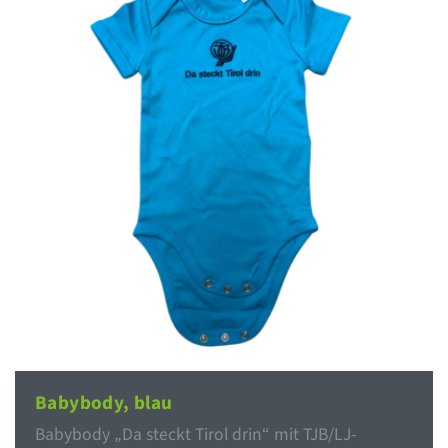
Babybody, blau
Babybody „Da steckt Tirol drin“ mit TJB/LJ-