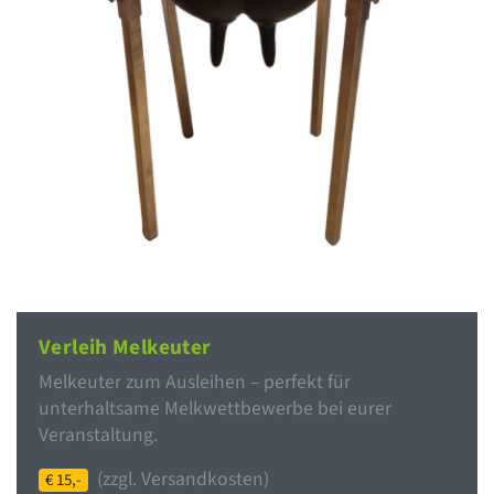
Verleih Melkeuter
Melkeuter zum Ausleihen – perfekt für
unterhaltsame Melkwettbewerbe bei eurer
Veranstaltung.
(zzgl. Versandkosten)
€ 15,-