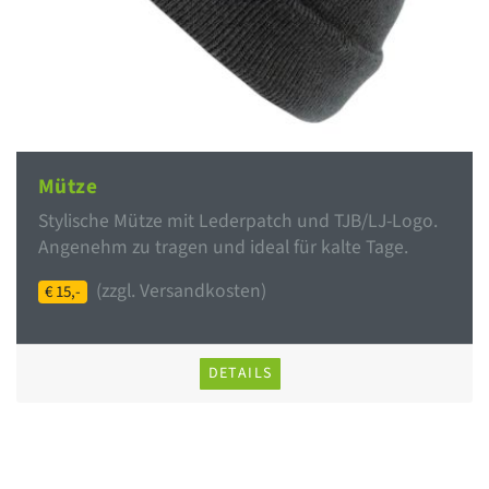
Mütze
Stylische Mütze mit Lederpatch und TJB/LJ-Logo.
Angenehm zu tragen und ideal für kalte Tage.
(zzgl. Versandkosten)
€ 15,-
DETAILS