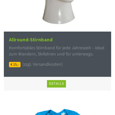
Allround-Stirnband
Komfortables Stirnband für jede Jahreszeit – ideal
zum Wandern, Skifahren und für unterwegs.
(zzgl. Versandkosten)
€ 15,-
DETAILS