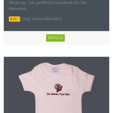
Stickung – ein perfektes Geschenk für die
Kleinsten.
(zzgl. Versandkosten)
€ 17,-
DETAILS