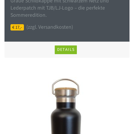
Graue Schildkappe mit schwarzem Netz und
Lederpatch mit TJB/LJ-Logo – die perfekte
Sommeredition.
(zzgl. Versandkosten)
€ 17,-
DETAILS