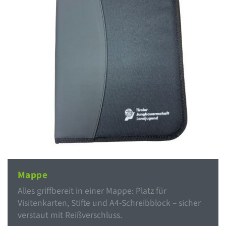
Mappe
Alles griffbereit in einer Mappe: Platz für
Visitenkarten, Stifte und A4-Schreibblock – sicher
verstaut mit Reißverschluss.