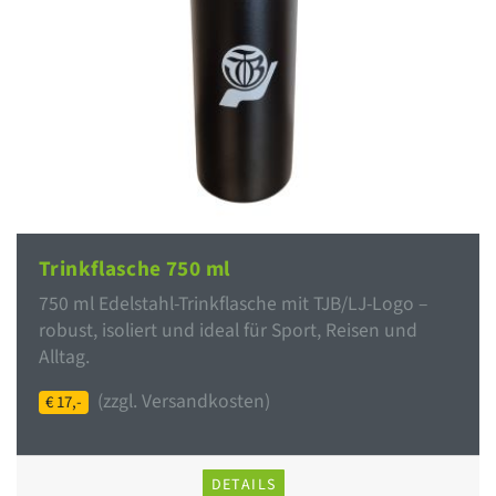
Trinkflasche 750 ml
750 ml Edelstahl-Trinkflasche mit TJB/LJ-Logo –
robust, isoliert und ideal für Sport, Reisen und
Alltag.
(zzgl. Versandkosten)
€ 17,-
DETAILS