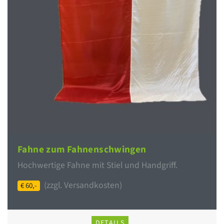
Fahne zum Fahnenschwingen
Hochwertige Fahne mit Stiel und Handgriff.
(zzgl. Versandkosten)
€ 60,-
DETAILS