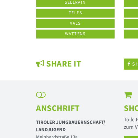
SELLRAIN
TELFS
VALS
WATTENS
SHARE IT
SH
ANSCHRIFT
SH
Tolle
TIROLER JUNGBAUERNSCHAFT/
zum V
LANDJUGEND
Meinhardstraße 13a