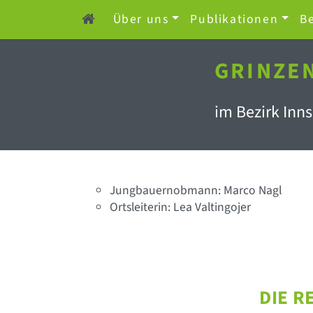
Über uns
Publikationen
Be
GRINZE
im Bezirk Inn
Jungbauernobmann: Marco Nagl
Ortsleiterin: Lea Valtingojer
DIE R