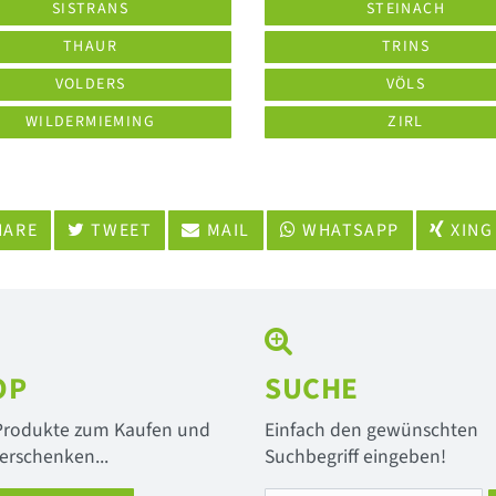
SISTRANS
STEINACH
THAUR
TRINS
VOLDERS
VÖLS
WILDERMIEMING
ZIRL
ARE
TWEET
MAIL
WHATSAPP
XING
OP
SUCHE
 Produkte zum Kaufen und
Einfach den gewünschten
erschenken...
Suchbegriff eingeben!