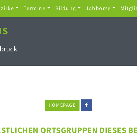
zirke
Termine
Bildung
Jobbörse
Mitgli
NS
sbruck
HOMEPAGE
ESTLICHEN ORTSGRUPPEN DIESES B