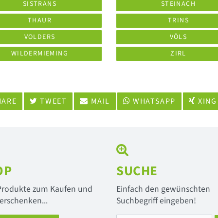
SISTRANS
STEINACH
THAUR
TRINS
VOLDERS
VÖLS
WILDERMIEMING
ZIRL
ARE
TWEET
MAIL
WHATSAPP
XING
OP
SUCHE
 Produkte zum Kaufen und
Einfach den gewünschten
erschenken...
Suchbegriff eingeben!