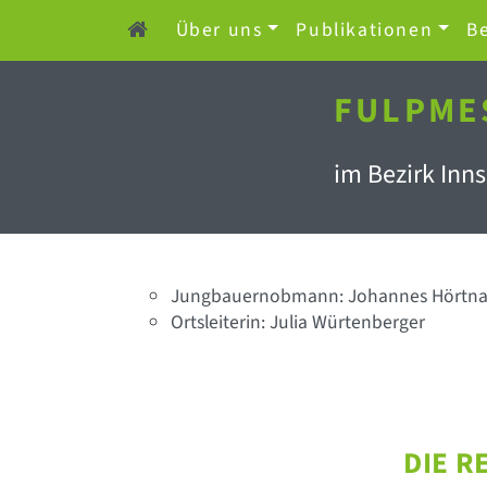
Über uns
Publikationen
Be
FULPME
im Bezirk Inn
Jungbauernobmann: Johannes Hörtna
Ortsleiterin: Julia Würtenberger
DIE R