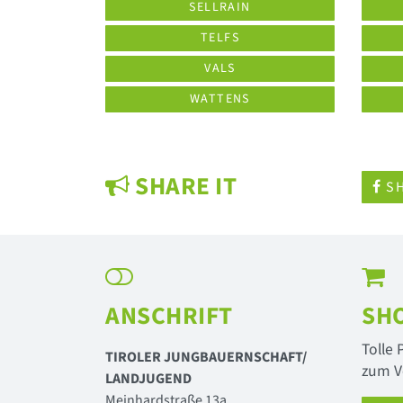
SELLRAIN
TELFS
VALS
WATTENS
SHARE IT
SH
ANSCHRIFT
SH
Tolle
TIROLER JUNGBAUERNSCHAFT/
zum V
LANDJUGEND
Meinhardstraße 13a