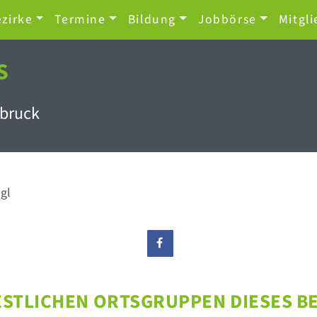
zirke
Termine
Bildung
Jobbörse
Mitgli
S
sbruck
gl
ESTLICHEN ORTSGRUPPEN DIESES B