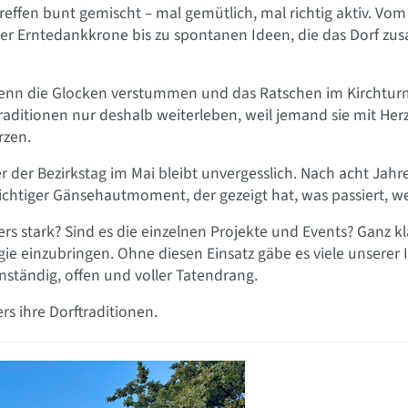
fen bunt gemischt – mal gemütlich, mal richtig aktiv. Vo
r Erntedankkrone bis zu spontanen Ideen, die das Dorf zu
Wenn die Glocken verstummen und das Ratschen im Kirchtur
raditionen nur deshalb weiterleben, weil jemand sie mit Her
rzen.
r der Bezirkstag im Mai bleibt unvergesslich. Nach acht Jahr
chtiger Gänsehautmoment, der gezeigt hat, was passiert, 
 stark? Sind es die einzelnen Projekte und Events? Ganz kl
nergie einzubringen. Ohne diesen Einsatz gäbe es viele unser
nständig, offen und voller Tatendrang.
s ihre Dorftraditionen.