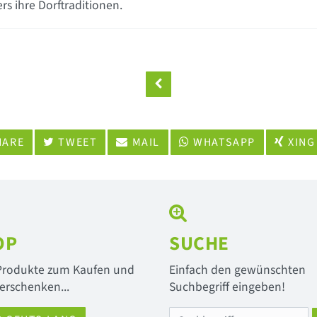
s ihre Dorftraditionen.
ARE
TWEET
MAIL
WHATSAPP
XING
OP
SUCHE
 Produkte zum Kaufen und
Einfach den gewünschten
erschenken...
Suchbegriff eingeben!