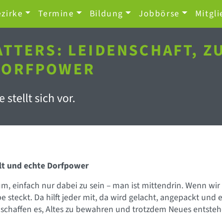
zirke
Termine
Bildung
Jobbörse
Mitgli
ATTERS: LEIDENSCHAFT, 
DORFPOWER
 stellt sich vor.
lt und echte Dorfpower
um, einfach nur dabei zu sein – man ist mittendrin. Wenn wir 
teckt. Da hilft jeder mit, da wird gelacht, angepackt und 
chaffen es, Altes zu bewahren und trotzdem Neues entstehe