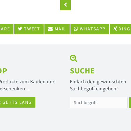
ARE
TWEET
MAIL
WHATSAPP
XING
OP
SUCHE
 Produkte zum Kaufen und
Einfach den gewünschten
erschenken...
Suchbegriff eingeben!
R GEHTS LANG