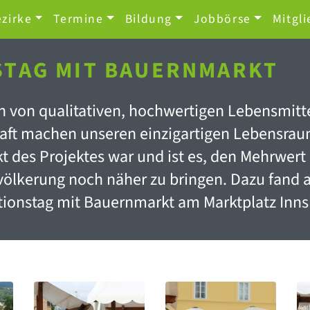
zirke
Termine
Bildung
Jobbörse
Mitgli
STAG MIT BAUERNMARKT
n von qualitativen, hochwertigen Lebensmitte
aft machen unseren einzigartigen Lebensraum 
 des Projektes war und ist es, den Mehrwert
evölkerung noch näher zu bringen. Dazu fand 
tionstag mit Bauernmarkt am Marktplatz Innsb