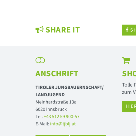
SHARE IT
SH
ANSCHRIFT
SH
Tolle
TIROLER JUNGBAUERNSCHAFT/
zum V
LANDJUGEND
Meinhardstraße 13a
HIE
6020 Innsbruck
Tel.
+43 512 59 900-57
E-Mail:
info@tjblj.at