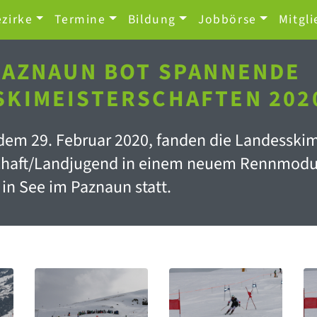
zirke
Termine
Bildung
Jobbörse
Mitgli
 PAZNAUN BOT SPANNENDE
SKIMEISTERSCHAFTEN 202
em 29. Februar 2020, fanden die Landesskime
aft/Landjugend in einem neuem Rennmodus, 
 in See im Paznaun statt.