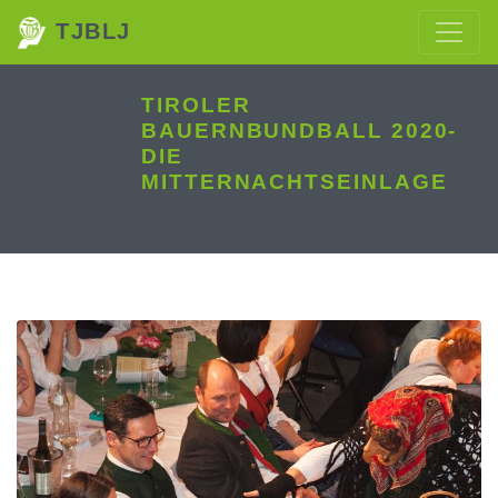
TJBLJ
TIROLER
BAUERNBUNDBALL 2020-
DIE
MITTERNACHTSEINLAGE