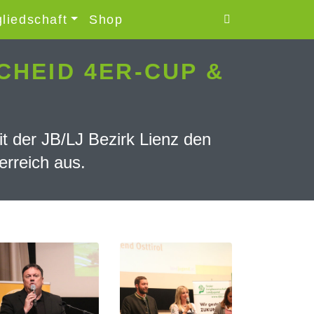
gliedschaft
Shop
HEID 4ER-CUP &
t der JB/LJ Bezirk Lienz den
rreich aus.