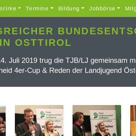
ezirke
Termine
Bildung
Jobbörse
Mit
REICHER BUNDESENTSC
IN OSTTIROL
14. Juli 2019 trug die TJB/LJ gemeinsam mi
eid 4er-Cup & Reden der Landjugend Öste