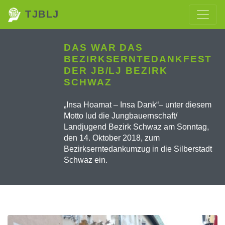
TJBLJ
DAS WAR DAS
BEZIRKSERNTEDANKFEST
DER JB/LJ BEZIRK
SCHWAZ
„Insa Hoamat – Insa Dank“– unter diesem
Motto lud die Jungbauernschaft/
Landjugend Bezirk Schwaz am Sonntag,
den 14. Oktober 2018, zum
Bezirkserntedankumzug in die Silberstadt
Schwaz ein.