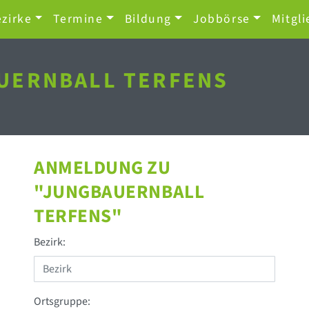
zirke
Termine
Bildung
Jobbörse
Mitgli
UERNBALL TERFENS
ANMELDUNG ZU
"JUNGBAUERNBALL
TERFENS"
Bezirk:
Ortsgruppe: