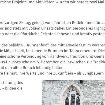
lreiche Projekte und Aktivitäten wurden wir bereits zwei Mal 
roßartigen Skitag, gefolgt vom jährlichen Rodelrennen für J
ir sind stets mit vollem Einsatz dabei. Ein besonderes Highli
n oder die Pfarrkirche Feichten liebevoll und kreativ gestal
st das beliebte „Brunnenfest", das mittlerweile fest im Verans
ie Möglichkeit, bestehende Brunnen im Tal zu erneuern. Diese
ine schöne Verbindung von Handwerk, Tradition und Gemei
aus-Hausbesuche am 5. Dezember, die inzwischen zur Traditi
d den alten Brauch lebendig halten.
ere Heimat, ihre Werte und ihre Zukunft ein – als Jungbauer
Gestaltung des
v – bilden die