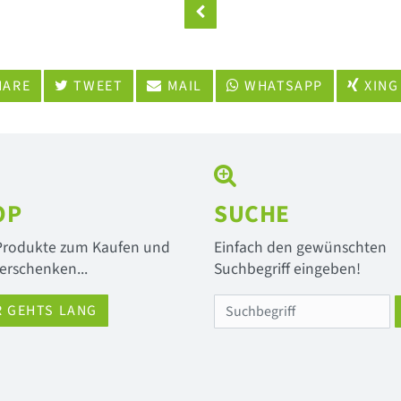
ARE
TWEET
MAIL
WHATSAPP
XING
OP
SUCHE
 Produkte zum Kaufen und
Einfach den gewünschten
erschenken...
Suchbegriff eingeben!
R GEHTS LANG