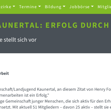
zirke
Termine
Bildung
Jobbörse
Mitgli
KAUNERTAL: ERFOLG DURC
 stellt sich vor
rbeit
ernschaft/Landjugend Kaunertal, an diesem Zitat von Henry 
enarbeiten ist ein Erfolg."
ige Gemeinschaft junger Menschen, die sich aktiv für den Er
setzt. Mit aktuell 51 Mitgliedern – davon 25 aktiv – stellt s