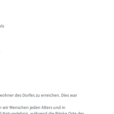
hls
m
wohner des Dorfes zu erreichen. Dies war
 wir Menschen jeden Alters und in
 Naturerlebnis, während die Bänke Orte der