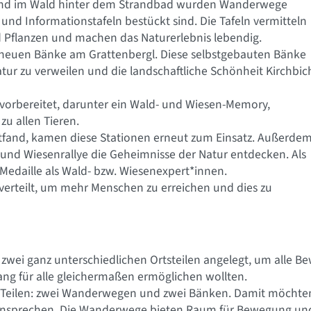
 und im Wald hinter dem Strandbad wurden Wanderwege
n und Informationstafeln bestückt sind. Die Tafeln vermitteln
 Pflanzen und machen das Naturerlebnis lebendig.
ie neuen Bänke am Grattenbergl. Diese selbstgebauten Bänke
tur zu verweilen und die landschaftliche Schönheit Kirchbic
vorbereitet, darunter ein Wald- und Wiesen-Memory,
zu allen Tieren.
ttfand, kamen diese Stationen erneut zum Einsatz. Außerde
- und Wiesenrallye die Geheimnisse der Natur entdecken. Als
Medaille als Wald- bzw. Wiesenexpert*innen.
verteilt, um mehr Menschen zu erreichen und dies zu
wei ganz unterschiedlichen Ortsteilen angelegt, um alle Be
ang für alle gleichermaßen ermöglichen wollten.
n Teilen: zwei Wanderwegen und zwei Bänken. Damit möchten
ansprechen. Die Wanderwege bieten Raum für Bewegung und