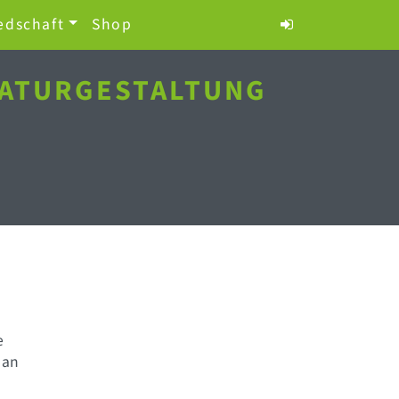
edschaft
Shop
NATURGESTALTUNG
n
e
 an