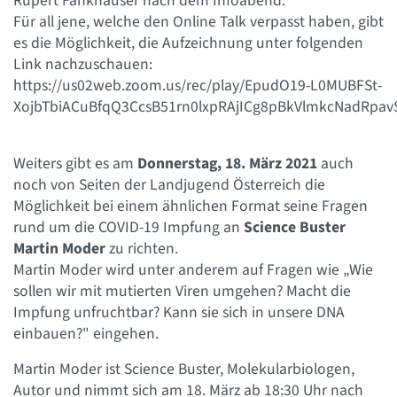
Rupert Fankhauser nach dem Infoabend.
Für all jene, welche den Online Talk verpasst haben, gibt
es die Möglichkeit, die Aufzeichnung unter folgenden
Link nachzuschauen:
https://us02web.zoom.us/rec/play/EpudO19-L0MUBFSt-
XojbTbiACuBfqQ3CcsB51rn0lxpRAjICg8pBkVlmkcNadRpa
Weiters gibt es am
Donnerstag, 18. März 2021
auch
noch von Seiten der Landjugend Österreich die
Möglichkeit bei einem ähnlichen Format seine Fragen
rund um die COVID-19 Impfung an
Science Buster
Martin Moder
zu richten.
Martin Moder wird unter anderem auf Fragen wie „Wie
sollen wir mit mutierten Viren umgehen? Macht die
Impfung unfruchtbar? Kann sie sich in unsere DNA
einbauen?" eingehen.
Martin Moder ist Science Buster, Molekularbiologen,
Autor und nimmt sich am 18. März ab 18:30 Uhr nach