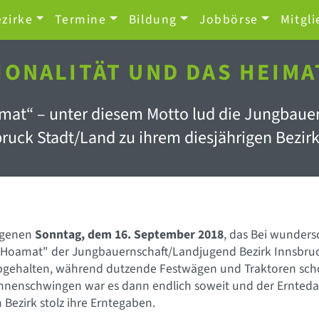
zirke
Termine
Bildung
Jobbörse
Mitgli
IONALITÄT UND DAS HEIM
mat“ – unter diesem Motto lud die Jungbaue
bruck Stadt/Land zu ihrem diesjährigen Bezir
ngenen
Sonntag, dem 16. September 2018
, das Bei wunder
 Hoamat" der Jungbauernschaft/Landjugend Bezirk Innsbruck
abgehalten, während dutzende Festwägen und Traktoren scho
ahnenschwingen war es dann endlich soweit und der Ernte
Bezirk stolz ihre Erntegaben.