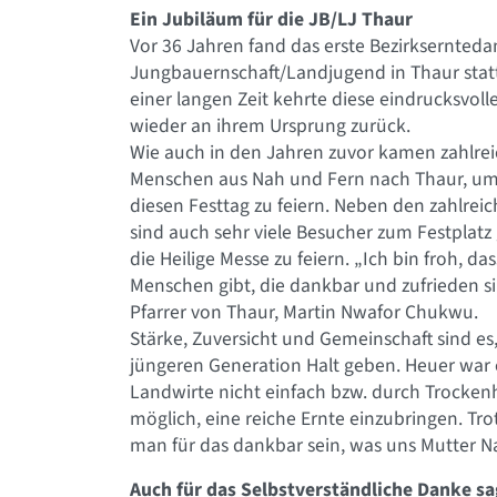
Ein Jubiläum für die JB/LJ Thaur
Vor 36 Jahren fand das erste Bezirkserntedan
Jungbauernschaft/Landjugend in Thaur stat
einer langen Zeit kehrte diese eindrucksvoll
wieder an ihrem Ursprung zurück.
Wie auch in den Jahren zuvor kamen zahlre
Menschen aus Nah und Fern nach Thaur, u
diesen Festtag zu feiern. Neben den zahlrei
sind auch sehr viele Besucher zum Festpla
die Heilige Messe zu feiern. „Ich bin froh, da
Menschen gibt, die dankbar und zufrieden si
Pfarrer von Thaur, Martin Nwafor Chukwu.
Stärke, Zuversicht und Gemeinschaft sind es,
jüngeren Generation Halt geben. Heuer war e
Landwirte nicht einfach bzw. durch Trockenh
möglich, eine reiche Ernte einzubringen. T
man für das dankbar sein, was uns Mutter N
Auch für das Selbstverständliche Danke s