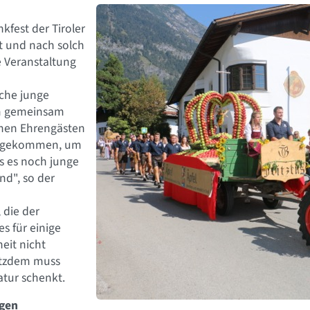
kfest der Tiroler
t und nach solch
e Veranstaltung
iche junge
m gemeinsam
chen Ehrengästen
tz gekommen, um
ss es noch junge
nd", so der
 die der
s für einige
eit nicht
rotzdem muss
atur schenkt.
agen