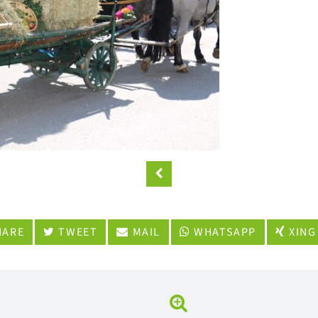
ARE
TWEET
MAIL
WHATSAPP
XING