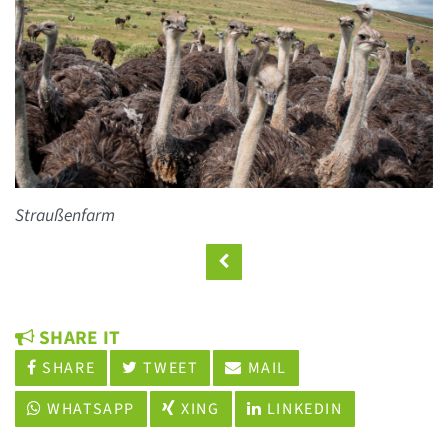
Straußenfarm
SHARE IT
SHARE
TWEET
MAIL
WHATSAPP
XING
LINKEDIN