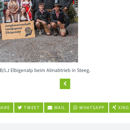
B/LJ Elbigenalp beim Almabtrieb in Steeg.
ARE
TWEET
MAIL
WHATSAPP
XING