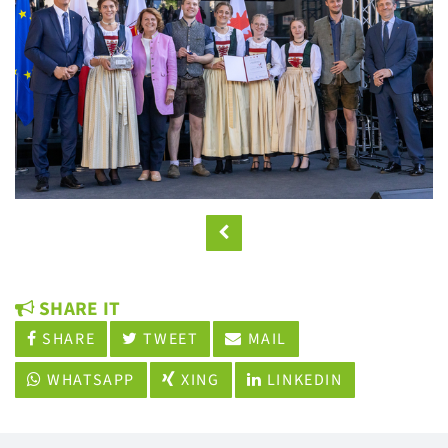
SHARE IT
SHARE
TWEET
MAIL
WHATSAPP
XING
LINKEDIN